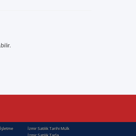
ilir.
k İşletme
İzmir Satılık Tarihi Mülk
İzmir Satılık Tarla