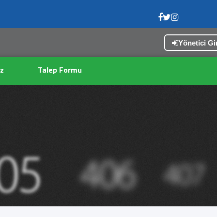
Yönetici Gir
z
Talep Formu