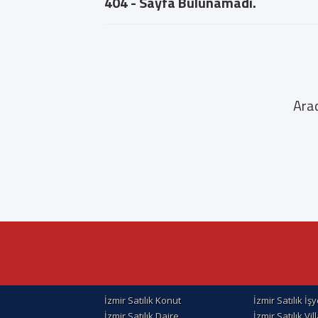
404 - Sayfa Bulunamadı.
Arad
İzmir Satılık Konut
İzmir Satılık İşy
İzmir Satılık Daire
İzmir Satılık Vil