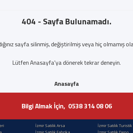
404 - Sayfa Bulunamadı.
ığınız sayfa silinmiş, değiştirilmiş veya hiç olmamış olab
Lütfen Anasayfa'ya dönerek tekrar deneyin.
Anasayfa
Bilgi Almak İçin,
0538 314 08 06
eri
İzmir Satılık Arsa
İzmir Satılık Turisti
la
İzmir Satılık Fabrika
İzmir Satılık Depo