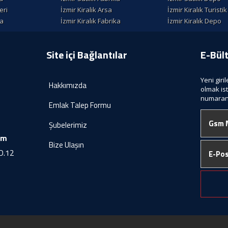
eri
İzmir Kiralik Arsa
İzmir Kiralık Turisti
la
İzmir Kiralık Fabrika
İzmir Kiralık Depo
Site içi Bağlantılar
E-Bül
Yeni giri
Hakkımızda
olmak is
numaranı
Emlak Talep Formu
Şubelerimiz
om
Bize Ulaşın
D.12