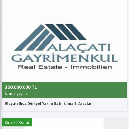
300.000.000 TL
İzmir / Çeşme
Alaçatı Ilıca Dörtyol Yakını Satılık İmarlı Arsalar
Kiralık / Konut