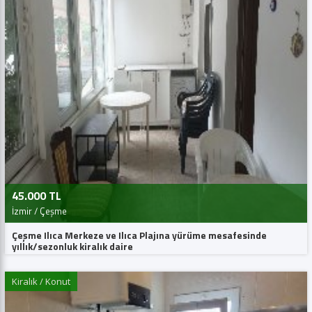
45.000 TL
İzmir / Çeşme
Çeşme Ilıca Merkeze ve Ilıca Plajına yürüme mesafesinde
yıllık/sezonluk kiralık daire
Kiralık / Konut