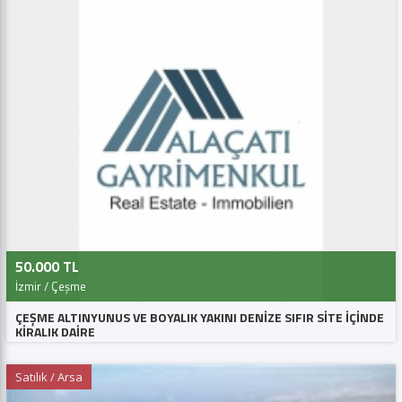
50.000 TL
İzmir / Çeşme
ÇEŞME ALTINYUNUS VE BOYALIK YAKINI DENİZE SIFIR SİTE İÇİNDE
KİRALIK DAİRE
Satılık / Arsa