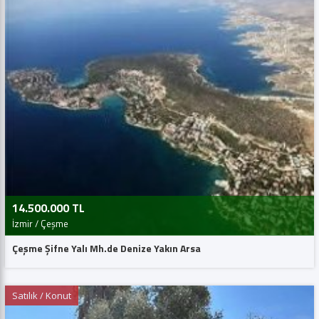
14.500.000 TL
İzmir / Çeşme
Çeşme Şifne Yalı Mh.de Denize Yakın Arsa
Satılık / Konut