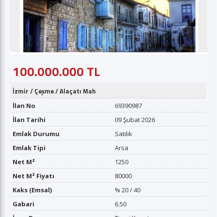
100.000.000 TL
İzmir
/
Çeşme
/
Alaçatı Mah
İlan No
69390987
İlan Tarihi
09 Şubat 2026
Emlak Durumu
Satılık
Emlak Tipi
Arsa
Net M²
1250
Net M² Fiyatı
80000
Kaks (Emsal)
% 20 / 40
Gabari
6.50