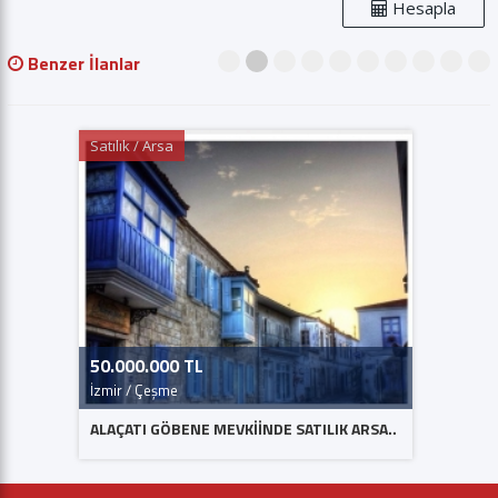
Hesapla
Benzer İlanlar
1
2
3
4
5
6
7
8
9
10
Satılık / Arsa
Satılık /
50.000.000 TL
35.000
İzmir / Çeşme
İzmir / 
ALAÇATI GÖBENE MEVKİİNDE SATILIK ARSA..
Alaçatı 