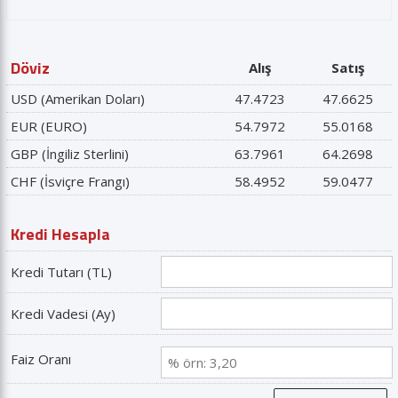
Döviz
Alış
Satış
USD (Amerikan Doları)
47.4723
47.6625
EUR (EURO)
54.7972
55.0168
GBP (İngiliz Sterlini)
63.7961
64.2698
CHF (İsviçre Frangı)
58.4952
59.0477
Kredi Hesapla
Kredi Tutarı (TL)
Kredi Vadesi (Ay)
Faiz Oranı