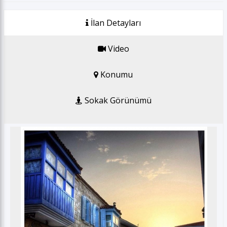
GSM *
İlan Detayları
E-posta *
Video
Konumu
Gönder
Sokak Görünümü