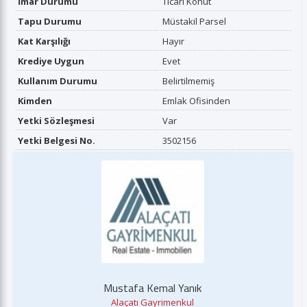
İmar Durumu
Ticari Konut
Tapu Durumu
Müstakil Parsel
Kat Karşılığı
Hayır
Krediye Uygun
Evet
Kullanım Durumu
Belirtilmemiş
Kimden
Emlak Ofisinden
Yetki Sözleşmesi
Var
Yetki Belgesi No.
3502156
Mustafa Kemal Yanık
Alaçatı Gayrimenkul