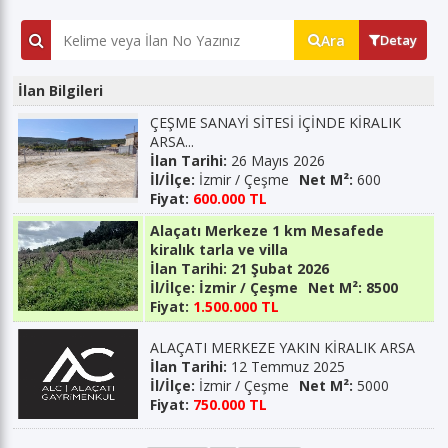
Ara
Detay
İlan Bilgileri
ÇEŞME SANAYİ SİTESİ İÇİNDE KİRALIK
ARSA...
İlan Tarihi:
26 Mayıs 2026
İl/İlçe:
İzmir / Çeşme
Net M²:
600
Fiyat:
600.000 TL
Alaçatı Merkeze 1 km Mesafede
kiralık tarla ve villa
İlan Tarihi:
21 Şubat 2026
İl/İlçe:
İzmir / Çeşme
Net M²:
8500
Fiyat:
1.500.000 TL
ALAÇATI MERKEZE YAKIN KİRALIK ARSA
İlan Tarihi:
12 Temmuz 2025
İl/İlçe:
İzmir / Çeşme
Net M²:
5000
Fiyat:
750.000 TL