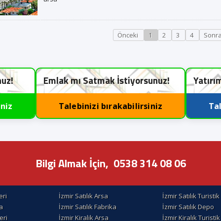
Önceki
1
2
3
4
Sonra
nuz!
Emlak mı Satmak İstiyorsunuz!
Yatırı
iniz
Talebinizi bırakabilirsiniz
Tal
Bilgi Almak İçin,
0538 314 08 06
eri
İzmir Satılık Arsa
İzmir Satılık Turisti
la
İzmir Satılık Fabrika
İzmir Satılık Depo
eri
İzmir Kiralik Arsa
İzmir Kiralık Turisti