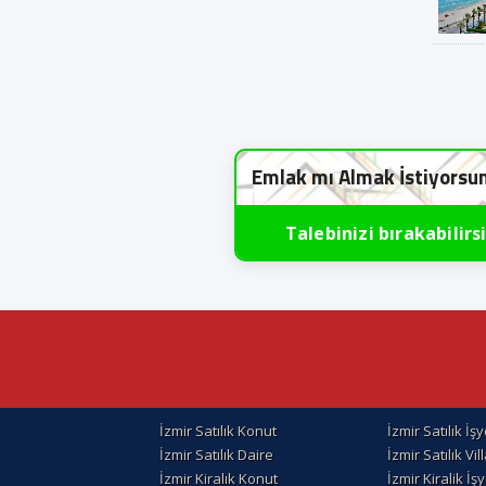
Emlak mı Almak İstiyorsu
Talebinizi bırakabilirs
İzmir Satılık Konut
İzmir Satılık İşy
İzmir Satılık Daire
İzmir Satılık Vil
İzmir Kiralık Konut
İzmir Kiralik İşy