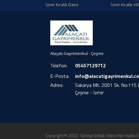
İzmir Kiralık Daire
İzmir Kiralık Vil
Alaçatı Gayrimenkul - Çeşme
Telefon:
05457129712
E-Posta:
info@alacatigayrimenkul.c
Adres:
Sakarya Mh. 2001 Sk. No:115 
Çeşme - İzmir
Copyright © 2022. Türkiye Emlak Sitesi Her Hakkı Sa