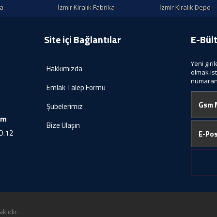
la
İzmir Kiralık Fabrika
İzmir Kiralık Depo
Site içi Bağlantılar
E-Bül
Yeni giri
Hakkımızda
olmak is
numaranı
Emlak Talep Formu
Şubelerimiz
om
Bize Ulaşın
D.12
klıdır.