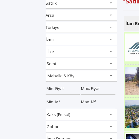
"Satıl
İlan Bi