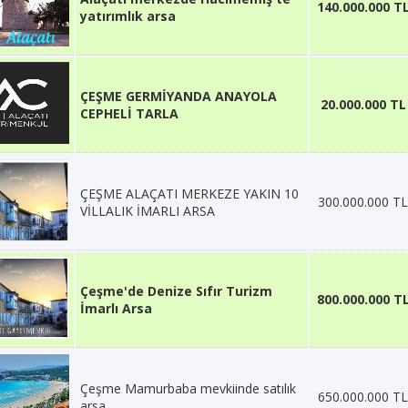
140.000.000 T
yatırımlık arsa
ÇEŞME GERMİYANDA ANAYOLA
20.000.000 TL
CEPHELİ TARLA
ÇEŞME ALAÇATI MERKEZE YAKIN 10
300.000.000 TL
VİLLALIK İMARLI ARSA
Çeşme'de Denize Sıfır Turizm
800.000.000 T
İmarlı Arsa
Çeşme Mamurbaba mevkiinde satılık
650.000.000 TL
arsa