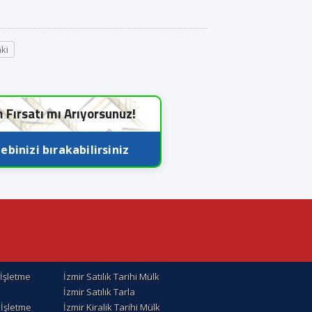
ki
m Fırsatı mı Arıyorsunuz!
ebinizi bırakabilirsiniz
k İşletme
İzmir Satılık Tarihi Mülk
İzmir Satılık Tarla
k İşletme
İzmir Kiralik Tarihi Mülk