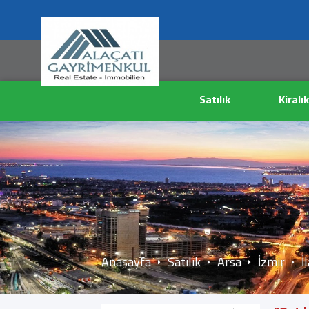
Satılık
Kiralık
Anasayfa
Satılık
Arsa
İzmir
İ