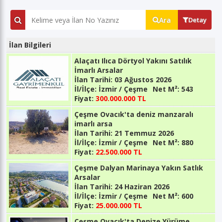
Ara
Detay
İlan Bilgileri
Alaçatı Ilıca Dörtyol Yakını Satılık
İmarlı Arsalar
İlan Tarihi:
03 Ağustos 2026
İl/İlçe:
İzmir / Çeşme
Net M²:
543
Fiyat:
300.000.000 TL
Çeşme Ovacık'ta deniz manzaralı
imarlı arsa
İlan Tarihi:
21 Temmuz 2026
İl/İlçe:
İzmir / Çeşme
Net M²:
880
Fiyat:
22.500.000 TL
Çeşme Dalyan Marinaya Yakın Satlık
Arsalar
İlan Tarihi:
24 Haziran 2026
İl/İlçe:
İzmir / Çeşme
Net M²:
600
Fiyat:
25.000.000 TL
Çeşme Ovacık'ta Denize Yürüme