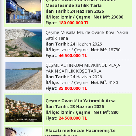
Mesafesinde Satılık Tarla
İlan Tarihi:
24 Haziran 2026
İl/İlçe:
İzmir / Çeşme
Net M²:
23000
Fiyat:
180.000.000 TL
Çeşme Musalla Mh. de Ovacık Köyü Yakını
Satılık Tarla
İlan Tarihi:
24 Haziran 2026
İl/İlçe:
İzmir / Çeşme
Net M²:
18750
Fiyat:
46.500.000 TL
ÇEŞME ALTINKUM MEVKİİNDE PLAJA
YAKIN SATILIK KÖŞE TARLA
İlan Tarihi:
24 Haziran 2026
İl/İlçe:
İzmir / Çeşme
Net M²:
4180
Fiyat:
35.000.000 TL
Çeşme Ovacık'ta Yatırımlık Arsa
İlan Tarihi:
23 Haziran 2026
İl/İlçe:
İzmir / Çeşme
Net M²:
880
Fiyat:
24.500.000 TL
Alaçatı merkezde Hacımemiş'te