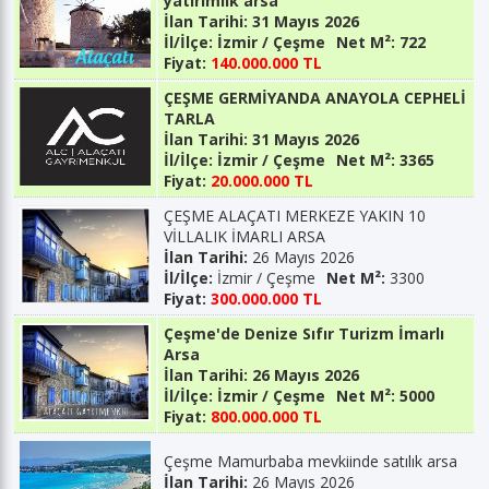
yatırımlık arsa
İlan Tarihi:
31 Mayıs 2026
İl/İlçe:
İzmir / Çeşme
Net M²:
722
Fiyat:
140.000.000 TL
ÇEŞME GERMİYANDA ANAYOLA CEPHELİ
TARLA
İlan Tarihi:
31 Mayıs 2026
İl/İlçe:
İzmir / Çeşme
Net M²:
3365
Fiyat:
20.000.000 TL
ÇEŞME ALAÇATI MERKEZE YAKIN 10
VİLLALIK İMARLI ARSA
İlan Tarihi:
26 Mayıs 2026
İl/İlçe:
İzmir / Çeşme
Net M²:
3300
Fiyat:
300.000.000 TL
Çeşme'de Denize Sıfır Turizm İmarlı
Arsa
İlan Tarihi:
26 Mayıs 2026
İl/İlçe:
İzmir / Çeşme
Net M²:
5000
Fiyat:
800.000.000 TL
Çeşme Mamurbaba mevkiinde satılık arsa
İlan Tarihi:
26 Mayıs 2026