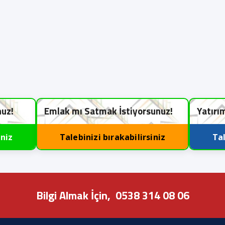
nuz!
Emlak mı Satmak İstiyorsunuz!
Yatırı
iniz
Talebinizi bırakabilirsiniz
Tal
Bilgi Almak İçin,
0538 314 08 06