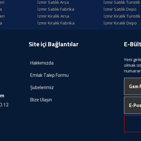
eri
İzmir Satılık Arsa
İzmir Satılık Turisti
la
İzmir Satılık Fabrika
İzmir Satılık Depo
eri
İzmir Kiralik Arsa
İzmir Kiralık Turisti
la
İzmir Kiralık Fabrika
İzmir Kiralık Depo
Site içi Bağlantılar
E-Bül
Yeni giri
Hakkımızda
olmak is
numaranı
Emlak Talep Formu
Şubelerimiz
om
Bize Ulaşın
D.12