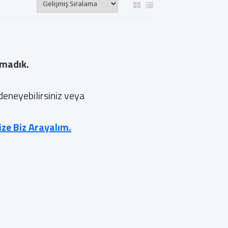
amadık.
 deneyebilirsiniz veya
nize Biz Arayalım.