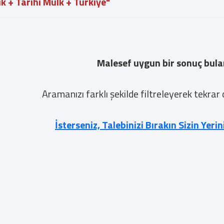
ık + Tarihi Mülk + Türkiye"
Malesef uygun bir sonuç bul
Aramanızı farklı şekilde filtreleyerek tekrar
İsterseniz, Talebinizi Bırakın Sizin Yeri