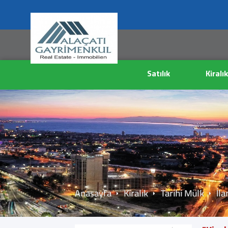
Satılık
Kiralık
Anasayfa
Kiralık
Tarihi Mülk
İla