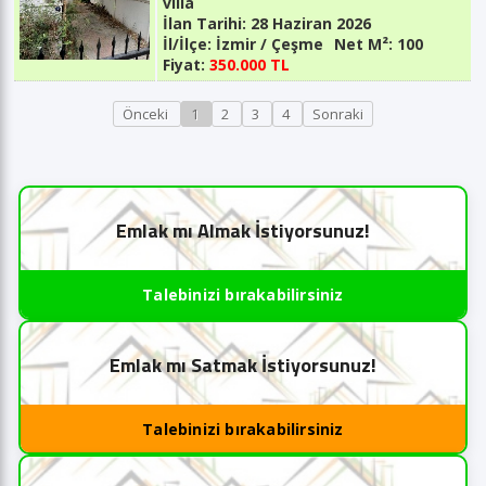
villa
İlan Tarihi:
28 Haziran 2026
İl/İlçe:
İzmir / Çeşme
Net M²:
100
Fiyat:
350.000 TL
Önceki
1
2
3
4
Sonraki
Emlak mı Almak İstiyorsunuz!
Talebinizi bırakabilirsiniz
Emlak mı Satmak İstiyorsunuz!
Talebinizi bırakabilirsiniz