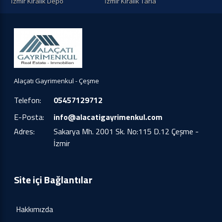
İzmir Kiralık Depo
İzmir Kiralık Tarla
Alaçatı Gayrimenkul - Çeşme
Telefon:
05457129712
E-Posta:
info@alacatigayrimenkul.com
Adres:
Sakarya Mh. 2001 Sk. No:115 D.12 Çeşme -
İzmir
Site içi Bağlantılar
Hakkımızda