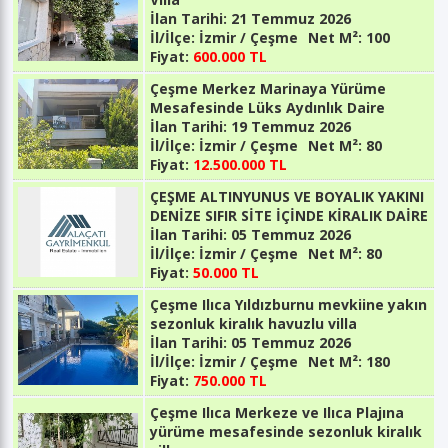
İlan Tarihi:
21 Temmuz 2026
İl/İlçe:
İzmir / Çeşme
Net M²:
100
Fiyat:
600.000 TL
Çeşme Merkez Marinaya Yürüme
Mesafesinde Lüks Aydınlık Daire
İlan Tarihi:
19 Temmuz 2026
İl/İlçe:
İzmir / Çeşme
Net M²:
80
Fiyat:
12.500.000 TL
ÇEŞME ALTINYUNUS VE BOYALIK YAKINI
DENİZE SIFIR SİTE İÇİNDE KİRALIK DAİRE
İlan Tarihi:
05 Temmuz 2026
İl/İlçe:
İzmir / Çeşme
Net M²:
80
Fiyat:
50.000 TL
Çeşme Ilıca Yıldızburnu mevkiine yakın
sezonluk kiralık havuzlu villa
İlan Tarihi:
05 Temmuz 2026
İl/İlçe:
İzmir / Çeşme
Net M²:
180
Fiyat:
750.000 TL
Çeşme Ilıca Merkeze ve Ilıca Plajına
yürüme mesafesinde sezonluk kiralık