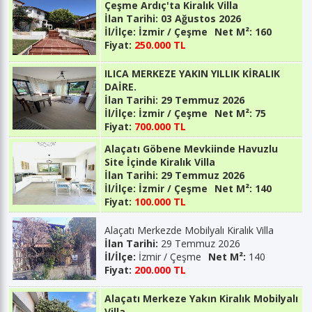
Çeşme Ardıç'ta Kiralık Villa
İlan Tarihi:
03 Ağustos 2026
İl/İlçe:
İzmir / Çeşme
Net M²:
160
Fiyat:
250.000 TL
ILICA MERKEZE YAKIN YILLIK KİRALIK
DAİRE.
İlan Tarihi:
29 Temmuz 2026
İl/İlçe:
İzmir / Çeşme
Net M²:
75
Fiyat:
700.000 TL
Alaçatı Göbene Mevkiinde Havuzlu
Site İçinde Kiralık Villa
İlan Tarihi:
29 Temmuz 2026
İl/İlçe:
İzmir / Çeşme
Net M²:
140
Fiyat:
100.000 TL
Alaçatı Merkezde Mobilyalı Kiralık Villa
İlan Tarihi:
29 Temmuz 2026
İl/İlçe:
İzmir / Çeşme
Net M²:
140
Fiyat:
200.000 TL
Alaçatı Merkeze Yakın Kiralık Mobilyalı
Villa