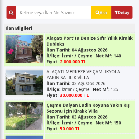
Ara
Detay
İlan Bilgileri
Alaçatı Port'ta Denize Sıfır Yıllık Kiralık
Dubleks
İlan Tarihi:
04 Ağustos 2026
İl/İlçe:
İzmir / Çeşme
Net M²:
140
Fiyat:
2.000.000 TL
ALAÇATI MERKEZE VE ÇAMLIKYOLA
YAKIN SATILIK VİLLA
İlan Tarihi:
03 Ağustos 2026
İl/İlçe:
İzmir / Çeşme
Net M²:
125
Fiyat:
30.000.000 TL
Çeşme Dalyan Ladin Koyuna Yakın Kış
Sezonu İçin Kiralık Villa
İlan Tarihi:
03 Ağustos 2026
İl/İlçe:
İzmir / Çeşme
Net M²:
150
Fiyat:
50.000 TL