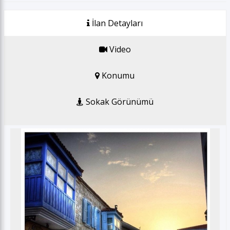
GSM *
İlan Detayları
E-posta *
Video
Konumu
Gönder
Sokak Görünümü