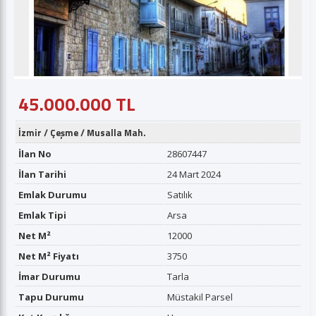
45.000.000 TL
İzmir
/
Çeşme
/
Musalla Mah.
İlan No
28607447
İlan Tarihi
24 Mart 2024
Emlak Durumu
Satılık
Emlak Tipi
Arsa
Net M²
12000
Net M² Fiyatı
3750
İmar Durumu
Tarla
Tapu Durumu
Müstakil Parsel