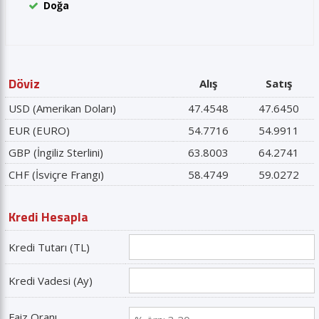
Doğa
Döviz
Alış
Satış
USD (Amerikan Doları)
47.4548
47.6450
EUR (EURO)
54.7716
54.9911
GBP (İngiliz Sterlini)
63.8003
64.2741
CHF (İsviçre Frangı)
58.4749
59.0272
Kredi Hesapla
Kredi Tutarı (TL)
Kredi Vadesi (Ay)
Faiz Oranı