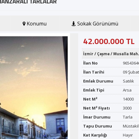
 MANZARALI TARLALAR
Firma Adı
Konumu
Sokak Görünümü
GSM *
42.000.000 TL
İzmir
/
Çeşme
/
Musalla Mah
E-posta *
İlan No
9654364
İlan Tarihi
09 Şubat
Gönder
Emlak Durumu
Satılık
Emlak Tipi
Arsa
Net M²
14000
Net M² Fiyatı
3000
İmar Durumu
Tarla
Tapu Durumu
Müstakil
Kat Karşılığı
Hayır