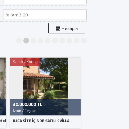
Hesapla
1
2
3
4
5
6
7
8
9
10
Satılık / Konut
Satılık / Konut
30.000.000 TL
7.500.000 TL
İzmir / Çeşme
İzmir / Çeşme
Otel
ILICA SİTE İÇİNDE SATILIK VİLLA..
ILICA PLAJINA YAKIN SA