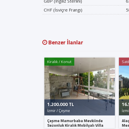
GBP (İngiliz Sterlini)
6
CHF (İsviçre Frangı)
5
Benzer İlanlar
Kiralık / Konut
Satı
1.200.000 TL
16.
İzmir / Çeşme
İzmi
Çeşme Mamurbaba Mevkiinde
Ala
Sezonluk Kiralık Mobilyalı Villa
Mesa