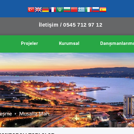
İletişim /
0545 712 97 12
Projeler
Kurumsal
Danışmanlarımı
Mesaj Gönder
Alaçatı Gayrimenkul
Alaçatı Gayrimenkul
Tel: 0538 314 08 06
Aşağıdaki bilgileri doldurun ve Gönder tuşuna basın.
eşme
Musalla Mah.
Mailinize gelecek onay linkine tıkladığınızda
mesaj sayfasına yönlendirileceksiniz.
Ad Soyad *