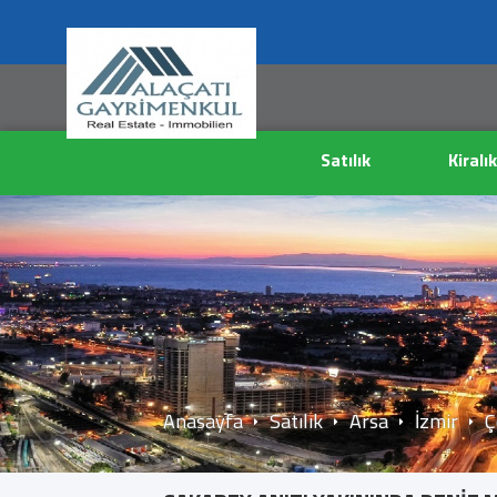
Satılık
Kiralık
Anasayfa
Satılık
Arsa
İzmir
Ç