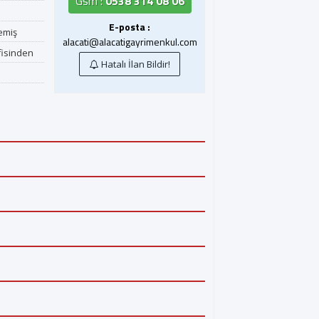
Gsm :
0538 314 08 06
E-posta :
memiş
alacati@alacatigayrimenkul.com
fisinden
Hatalı İlan Bildir!