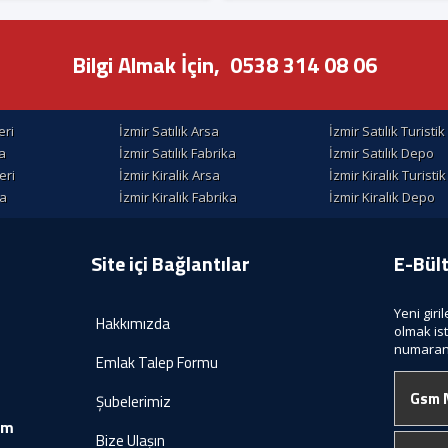
Bilgi Almak İçin,
0538 314 08 06
eri
İzmir Satılık Arsa
İzmir Satılık Turisti
la
İzmir Satılık Fabrika
İzmir Satılık Depo
eri
İzmir Kiralik Arsa
İzmir Kiralık Turisti
la
İzmir Kiralık Fabrika
İzmir Kiralık Depo
Site içi Bağlantılar
E-Bül
Yeni giri
Hakkımızda
olmak is
numaranı
Emlak Talep Formu
Şubelerimiz
om
Bize Ulaşın