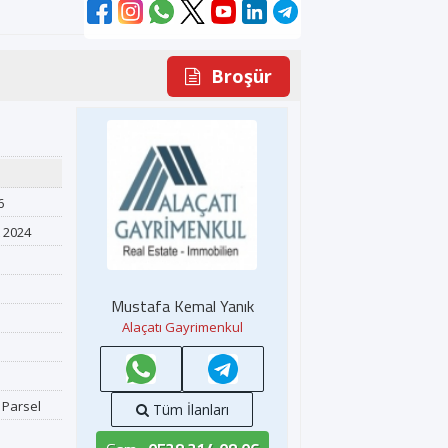
Broşür
.
6
 2024
Mustafa Kemal Yanık
Alaçatı Gayrimenkul
 Parsel
Tüm İlanları