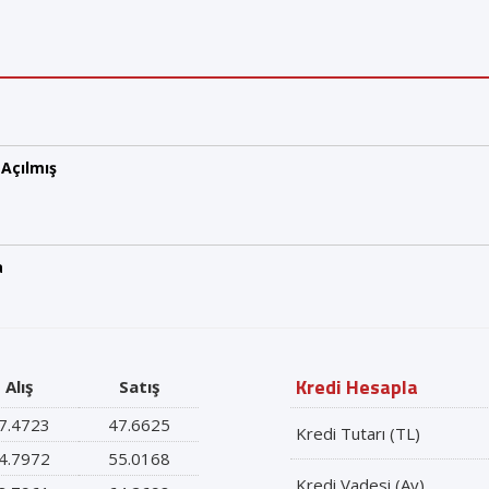
 Açılmış
a
Kredi Hesapla
Alış
Satış
7.4723
47.6625
Kredi Tutarı (TL)
4.7972
55.0168
Kredi Vadesi (Ay)