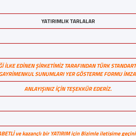
YATIRIMLIK TARLALAR
İ İLKE EDİNEN ŞİRKETİMİZ TARAFINDAN TÜRK STANDART
E GAYRİMENKUL SUNUMLARI YER GÖSTERME FORMU İMZAL
ANLAYIŞINIZ İÇİN TEŞEKKÜR EDERİZ.
ABETLİ ve kazançlı bir YATIRIM için Bizimle iletişime geçiniz