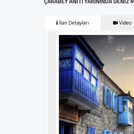
ÇAKABEY ANITI YAKININDA DENİZ
İlan Detayları
Video