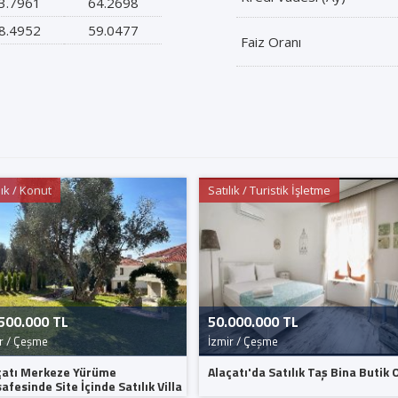
3.7961
64.2698
8.4952
59.0477
Faiz Oranı
lık / Konut
Satılık / Turistik İşletme
500.000 TL
50.000.000 TL
r / Çeşme
İzmir / Çeşme
çatı Merkeze Yürüme
Alaçatı'da Satılık Taş Bina Butik 
fesinde Site İçinde Satılık Villa