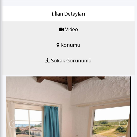
GSM *
İlan Detayları
E-posta *
Video
Konumu
Gönder
Sokak Görünümü