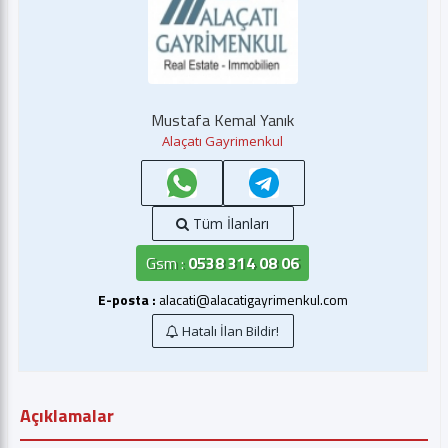
Mustafa Kemal Yanık
Alaçatı Gayrimenkul
Tüm İlanları
Gsm :
0538 314 08 06
E-posta :
alacati@alacatigayrimenkul.com
Hatalı İlan Bildir!
Açıklamalar