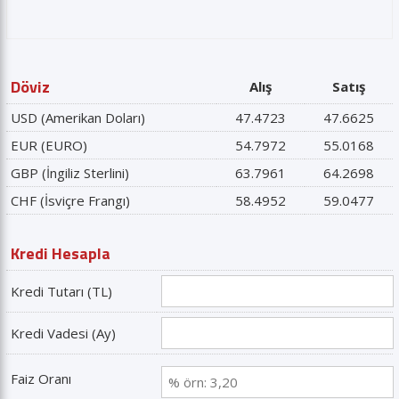
Döviz
Alış
Satış
USD (Amerikan Doları)
47.4723
47.6625
EUR (EURO)
54.7972
55.0168
GBP (İngiliz Sterlini)
63.7961
64.2698
CHF (İsviçre Frangı)
58.4952
59.0477
Kredi Hesapla
Kredi Tutarı (TL)
Kredi Vadesi (Ay)
Faiz Oranı