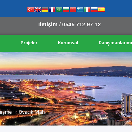
İletişim /
0545 712 97 12
Projeler
Kurumsal
Danışmanlarımı
Mesaj Gönder
Alaçatı Gayrimenkul
Alaçatı Gayrimenkul
Tel: 0538 314 08 06
Aşağıdaki bilgileri doldurun ve Gönder tuşuna basın.
eşme
Ovacık Mah.
Mailinize gelecek onay linkine tıkladığınızda
mesaj sayfasına yönlendirileceksiniz.
Ad Soyad *