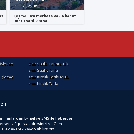
İzmir / Çeşme
İzmir / Çeşme
ası
Çeşme Ilıca merkeze yakın konut
ALAÇATI MERKEZE YAK
imarlı satılık arsa
KİRALIK DUBLEKS.
k İşletme
İzmir Satılık Tarihi Mülk
İzmir Satılık Tarla
k İşletme
İzmir Kiralik Tarihi Mülk
İzmir Kiralık Tarla
ten
len İlanlardan E-mail ve SMS ile haberdar
terseniz E-posta adresinizi ve Gsm
zı ekleyerek kaydolabilirsiniz.