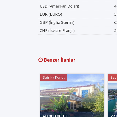
USD (Amerikan Doları)
4
EUR (EURO)
5
GBP (İngiliz Sterlini)
6
CHF (İsviçre Frangı)
5
Benzer İlanlar
Satılık / Konut
Satı
40.000.000 TL
22.