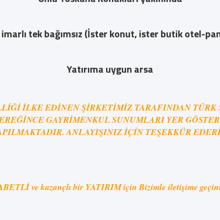
imarlı tek bağımsız (İster konut, ister butik otel-pa
Yatırıma uygun arsa
İĞİ İLKE EDİNEN ŞİRKETİMİZ TARAFINDAN TÜRK 
İ GEREĞİNCE GAYRİMENKUL SUNUMLARI YER GÖSTE
APILMAKTADIR. ANLAYIŞINIZ İÇİN TEŞEKKÜR EDERİ
ABETLİ ve kazançlı bir YATIRIM için Bizimle iletişime geçiniz