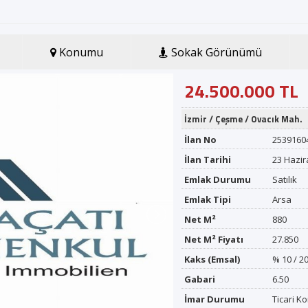
Firma Adı
Konumu
Sokak Görünümü
GSM *
24.500.000 TL
İzmir
/
Çeşme
/
Ovacık Mah.
E-posta *
İlan No
2539160
İlan Tarihi
23 Hazir
Gönder
Emlak Durumu
Satılık
Emlak Tipi
Arsa
Net M²
880
Net M² Fiyatı
27.850
Kaks (Emsal)
% 10 / 2
Gabari
6.50
İmar Durumu
Ticari K