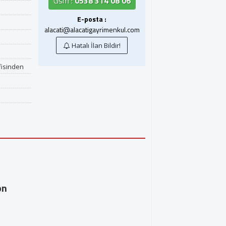
Gsm :
0538 314 08 06
E-posta :
alacati@alacatigayrimenkul.com
Hatalı İlan Bildir!
fisinden
on