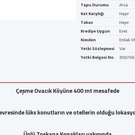
Tapu Durumu
Arsa
Kat Karşılığı
Hayır
Takas
Hayır
Krediye Uygun
Evet
Kimden
Emlak O
Yetki Sözleşmesi
Var
Yetki Belgesi No.
3502156
Çeşme Ovacık Köyüne 400 mt mesafede
evresinde lüks konutların ve otellerin olduğu lokasy
Ünlü Toskana Konakları yakınında