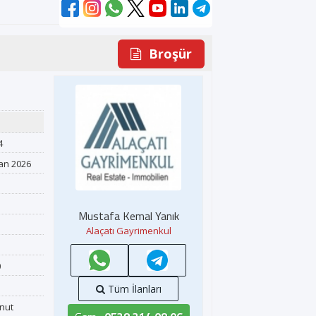
Broşür
4
an 2026
Mustafa Kemal Yanık
Alaçatı Gayrimenkul
0
Tüm İlanları
onut