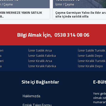
r / Çeşme
İzmir / Çeşme
YAN MERKEZE YAKIN SATILIK
Çeşme Germiyan Yalısı ile Ildır ar
A..
site içinde satılık villa
Bilgi Almak İçin,
0538 314 08 06
eri
İzmir Satılık Arsa
İzmir Satılık Turisti
la
İzmir Satılık Fabrika
İzmir Satılık Depo
eri
İzmir Kiralik Arsa
İzmir Kiralık Turisti
la
İzmir Kiralık Fabrika
İzmir Kiralık Depo
Site içi Bağlantılar
E-Bül
Yeni giri
Hakkımızda
olmak is
numaranı
Emlak Talep Formu