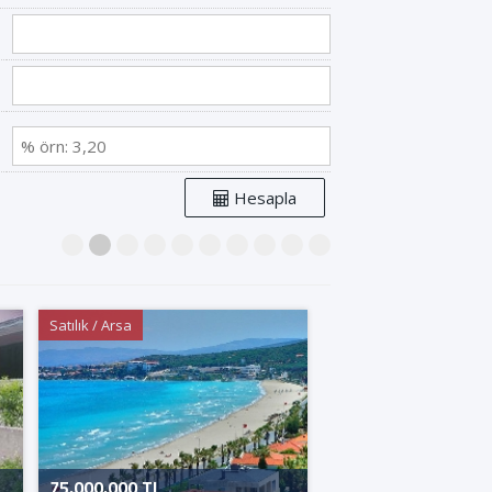
Hesapla
1
2
3
4
5
6
7
8
9
10
Satılık / Arsa
Kiralık / Konut
75.000.000 TL
350.000 TL