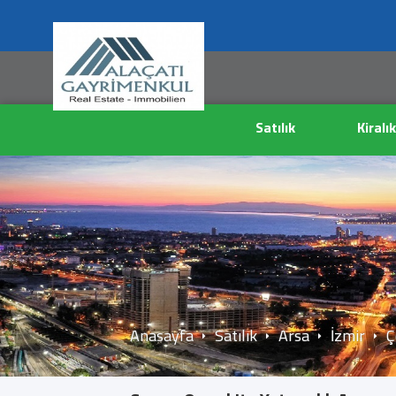
Satılık
Kiralık
Anasayfa
Satılık
Arsa
İzmir
Ç