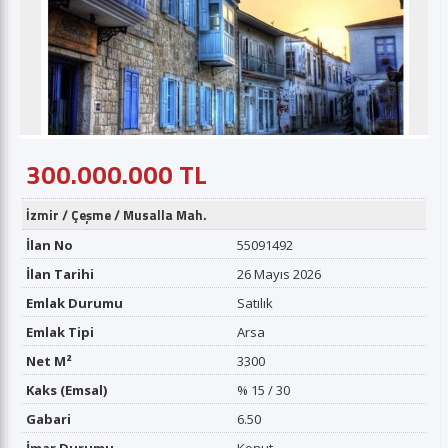
300.000.000 TL
İzmir
/
Çeşme
/
Musalla Mah.
İlan No
55091492
İlan Tarihi
26 Mayıs 2026
Emlak Durumu
Satılık
Emlak Tipi
Arsa
Net M²
3300
Kaks (Emsal)
% 15 / 30
Gabari
6.50