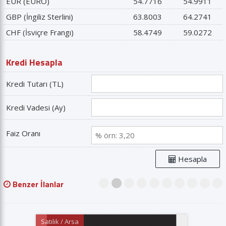
EUR (EURO)
54.7716
54.9911
GBP (İngiliz Sterlini)
63.8003
64.2741
CHF (İsviçre Frangı)
58.4749
59.0272
Kredi Hesapla
Kredi Tutarı (TL)
Kredi Vadesi (Ay)
Faiz Oranı
Hesapla
Benzer İlanlar
1
2
3
4
5
6
7
8
9
10
Satılık / Arsa
Kiralık /