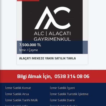
7.500.000 TL
45.000
İzmir / Çeşme
İzmir / 
ALAÇATI MEKEZE YAKIN SATILIK TARLA
Çeşme Il
mesafesi
Bilgi Almak İçin,
0538 314 08 06
İzmir Satılık Konut
İzmir Satılık İşyeri
İzmir Satılık Arsa
İzmir Satılık Turistik İşletme
İzmir Satılık Tarihi Mülk
İzmir Satılık Daire