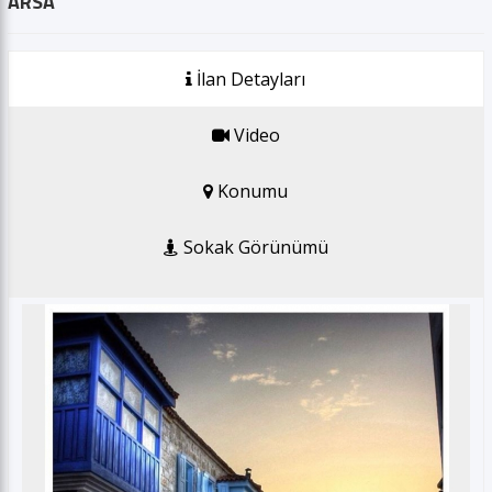
ARSA
GSM *
İlan Detayları
E-posta *
Video
Gönder
Konumu
Sokak Görünümü