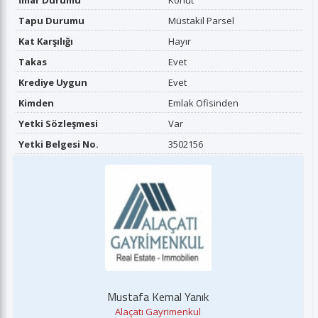
İmar Durumu
Konut
Tapu Durumu
Müstakil Parsel
Kat Karşılığı
Hayır
Takas
Evet
Krediye Uygun
Evet
Kimden
Emlak Ofisinden
Yetki Sözleşmesi
Var
Yetki Belgesi No.
3502156
Mustafa Kemal Yanık
Alaçatı Gayrimenkul