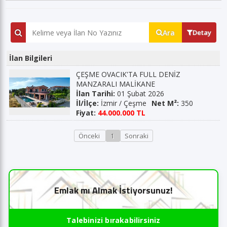
Ara
Detay
İlan Bilgileri
ÇEŞME OVACIK'TA FULL DENİZ
MANZARALI MALİKANE
İlan Tarihi:
01 Şubat 2026
İl/İlçe:
İzmir / Çeşme
Net M²:
350
Fiyat:
44.000.000 TL
Önceki
1
Sonraki
Emlak mı Almak İstiyorsunuz!
Talebinizi bırakabilirsiniz